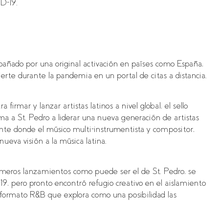
ID-19.
ñado por una original activación en países como España,
ierte durante la pandemia en un portal de citas a distancia.
irmar y lanzar artistas latinos a nivel global, el sello
ma a St. Pedro a liderar una nueva generación de artistas
nte donde el músico multi-instrumentista y compositor,
nueva visión a la música latina.
rimeros lanzamientos como puede ser el de St. Pedro, se
-19, pero pronto encontró refugio creativo en el aislamiento
ormato R&B que explora como una posibilidad las