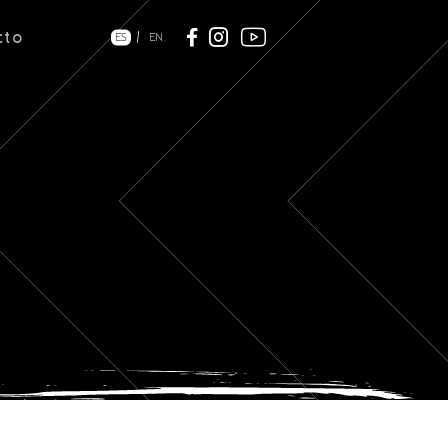
cto
/
ES
EN