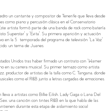
edro un cantante y compositor de Tenerife que lleva desde
les como piano y percusión clásica en el Conservatorio
Este artista formó parte de una banda de rock como batería
to Superstar” y “Evita”. Su primera aparición y actuación
vo en la 5ª temporada del programa de televisión “La Voz”
ecido, un tema de Juanes.
ados Unidos tras haber firmado un contrato con “Warner
eno en su carrera musical. Su primer temazo como artista
, productor de artistas de la talla como C. Tangana, donde
musicales como el R&B junto a letras cargadas de emociones.
 lleva a artistas como Billie Eilish, Lady Gaga o Lana Del
 Sex, una canción con tintes R&B en la que habla de las
mantienen durante esta etapa de aislamiento social