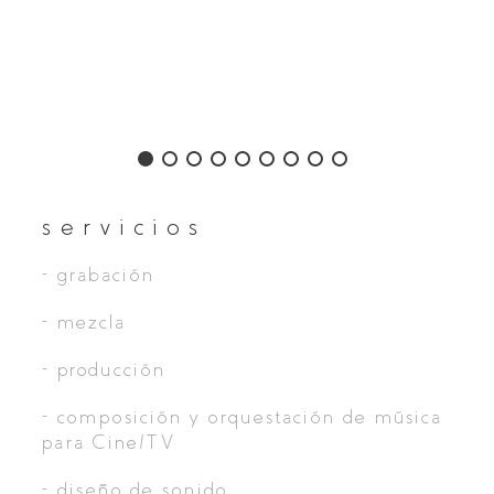
servicios
- grabación
- mezcla
- producción
- composición y orquestación de música
para Cine/TV
- diseño de sonido