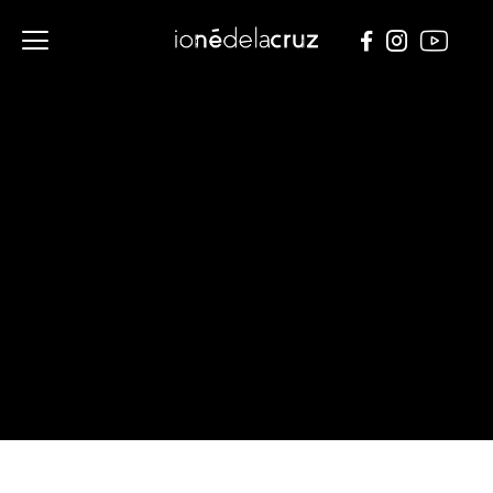
música
videos
trabajos
servicios
contacto
ES
EN